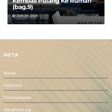
Kembali Pulang Ke Rumah
(bag.9)
JUN 29, 2025
META
Masuk
Feed entri
Feed komentar
WordPress.org