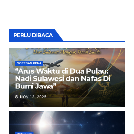
PERLU DIBACA
GORESAN PENA
“Arus Waktu di Dua Pulau:
Nadi Sulawesi dan Nafas Di
Bumi Jawa”
NOV 13, 2025