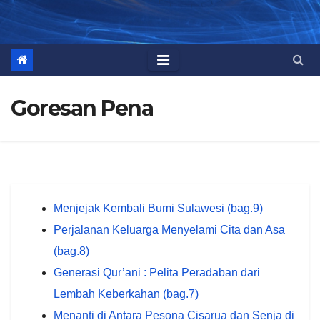
Goresan Pena
Menjejak Kembali Bumi Sulawesi (bag.9)
Perjalanan Keluarga Menyelami Cita dan Asa
(bag.8)
Generasi Qur’ani : Pelita Peradaban dari
Lembah Keberkahan (bag.7)
Menanti di Antara Pesona Cisarua dan Senja di