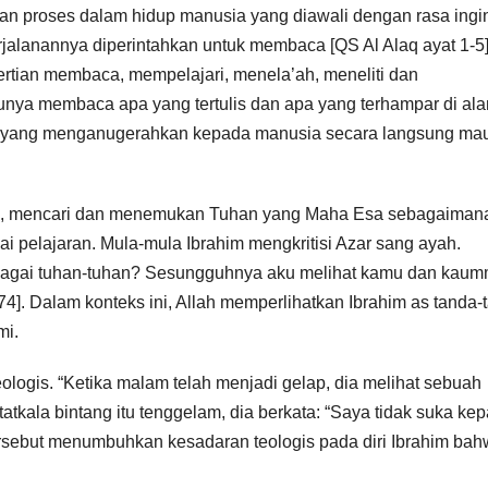
n proses dalam hidup manusia yang diawali dengan rasa ingi
erjalanannya diperintahkan untuk membaca [QS Al Alaq ayat 1-5].
ertian membaca, mempelajari, menela’ah, meneliti dan
unya membaca apa yang tertulis dan apa yang terhampar di al
lmu yang menganugerahkan kepada manusia secara langsung ma
huan, mencari dan menemukan Tuhan yang Maha Esa sebagaiman
i pelajaran. Mula-mula Ibrahim mengkritisi Azar sang ayah.
bagai tuhan-tuhan? Sesungguhnya aku melihat kamu dan kau
74]. Dalam konteks ini, Allah memperlihatkan Ibrahim as tanda-
mi.
logis. “Ketika malam telah menjadi gelap, dia melihat sebuah
, tatkala bintang itu tenggelam, dia berkata: “Saya tidak suka ke
tersebut menumbuhkan kesadaran teologis pada diri Ibrahim ba