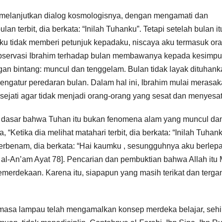
m melanjutkan dialog kosmologisnya, dengan mengamati dan
an terbit, dia berkata: “Inilah Tuhanku”. Tetapi setelah bulan it
nku tidak memberi petunjuk kepadaku, niscaya aku termasuk or
l observasi Ibrahim terhadap bulan membawanya kepada kesimpu
n bintang: muncul dan tenggelam. Bulan tidak layak dituhank
engatur peredaran bulan. Dalam hal ini, Ibrahim mulai merasa
 sejati agar tidak menjadi orang-orang yang sesat dan menyesa
i dasar bahwa Tuhan itu bukan fenomena alam yang muncul da
Ketika dia melihat matahari terbit, dia berkata: “Inilah Tuhanku
terbenam, dia berkata: “Hai kaumku , sesungguhnya aku berlepas
 al-An’am Ayat 78]. Pencarian dan pembuktian bahwa Allah itu
merdekaan. Karena itu, siapapun yang masih terikat dan terga
 masa lampau telah mengamalkan konsep merdeka belajar, seh