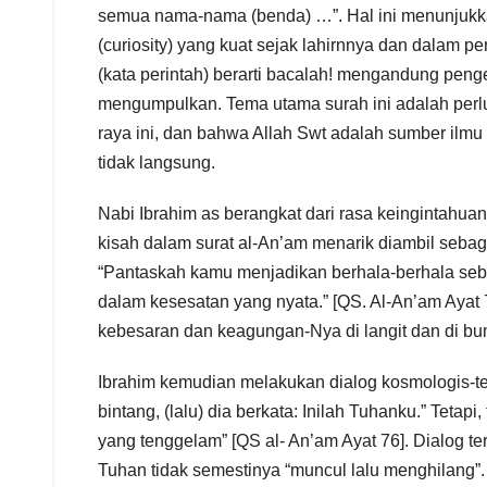
semua nama-nama (benda) …”. Hal ini menunjukka
(curiosity) yang kuat sejak lahirnnya dan dalam p
(kata perintah) berarti bacalah! mengandung peng
mengumpulkan. Tema utama surah ini adalah perl
raya ini, dan bahwa Allah Swt adalah sumber i
tidak langsung.
Nabi Ibrahim as berangkat dari rasa keinginta
kisah dalam surat al-An’am menarik diambil sebaga
“Pantaskah kamu menjadikan berhala-berhala se
dalam kesesatan yang nyata.” [QS. Al-An’am Ayat 
kebesaran dan keagungan-Nya di langit dan di bu
Ibrahim kemudian melakukan dialog kosmologis-teo
bintang, (lalu) dia berkata: Inilah Tuhanku.” Tetapi
yang tenggelam” [QS al- An’am Ayat 76]. Dialog 
Tuhan tidak semestinya “muncul lalu menghilang”.