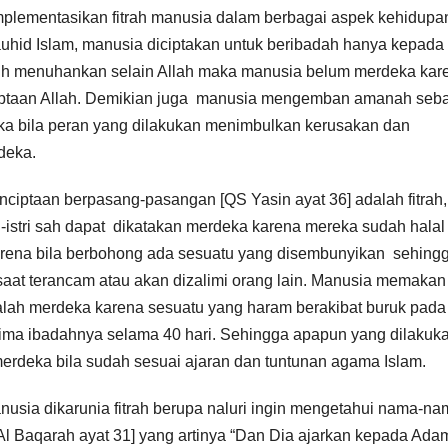
mplementasikan fitrah manusia dalam berbagai aspek kehidupa
uhid Islam, manusia diciptakan untuk beribadah hanya kepada
asih menuhankan selain Allah maka manusia belum merdeka kar
iptaan Allah. Demikian juga manusia mengemban amanah seb
aka bila peran yang dilakukan menimbulkan kerusakan dan
deka.
penciptaan berpasang-pasangan [QS Yasin ayat 36] adalah fitrah,
istri sah dapat dikatakan merdeka karena mereka sudah halal
karena bila berbohong ada sesuatu yang disembunyikan sehing
saat terancam atau akan dizalimi orang lain. Manusia memakan
dalah merdeka karena sesuatu yang haram berakibat buruk pada
rima ibadahnya selama 40 hari. Sehingga apapun yang dilakuk
 merdeka bila sudah sesuai ajaran dan tuntunan agama Islam.
usia dikarunia fitrah berupa naluri ingin mengetahui nama-na
Al Baqarah ayat 31] yang artinya “Dan Dia ajarkan kepada Ada