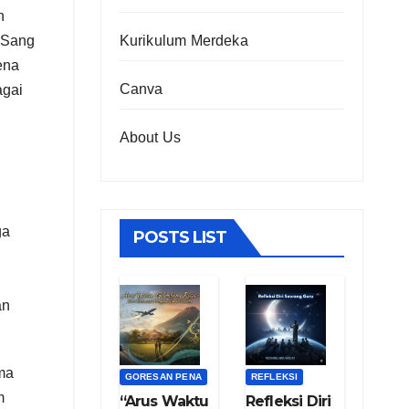
n
Kurikulum Merdeka
 Sang
ena
Canva
agai
About Us
ga
POSTS LIST
an
ma
GORESAN PENA
REFLEKSI
m
“Arus Waktu
Refleksi Diri