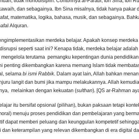
an, tidak monodisiplin. Contohnya al-Farabi, Ibn Sina, Ibn R
skawaih, dan sebagainya. Ibn Sina misalnya, tidak hanya pakar d
lsafat, matematika, logika, bahasa, musik, dan sebagainya. Bahk
afal Alquran.
 mengimplementasikan merdeka belajar. Apakah konsep merdeka
disrupsi seperti saat ini? Kenapa tidak, merdeka belajar adalah s
 mengelola terutama pemangku kepentingan dunia pendidikan
ini penting dikembangkan karena memang Islam tidak membata
al, selama
bi ismi Rabbik
. Dalam ayat lain, Allah bahkan mena
juru langit dan bumi jika mampu melakukannya. Allah kemudi
ya, melainkan dengan kekuatan (
sulthan
). [QS ar-Rahman aya
ar itu bersifat opsional (pilihan), bukan paksaan tetapi konte
n moral) menuju proses pendidikan dan pembelajaran yang berm
uktif dapat memberi peluang dan keunggulan kompetetif sehingg
si dan keterampilan yang relevan dikembangkan di era digital d