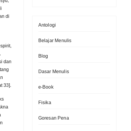
usyd,
(bag.4)
Yogya
i
(bag.3)
an di
Antologi
Belajar Menulis
pirit,
.
Blog
si dan
ntang
Dasar Menulis
an
t 33].
e-Book
ks
Fisika
akna
a
Goresan Pena
an