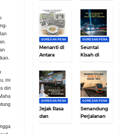
Menyelami
Pelita
Cita dan Asa
Peradaban
(bag.8)
dari Lembah
u
Keberkahan
ang-
(bag.7)
lan
GORESAN PENA
GORESAN PENA
an.
Menanti di
Seuntai
kan
Antara
Kisah di
tkan.
Pesona
Jalan Raya:
Cisarua dan
Yogyakarta-
n
Senja di
Bogor
, ini
Garbella
(bag.5)
 diri
(bag.6)
 Maha
GORESAN PENA
GORESAN PENA
ntung
Jejak Rasa
Senandung
dan
Perjalanan
Senyum di
Kereta Api
ingga
Kota Gudeg
Nganjuk –