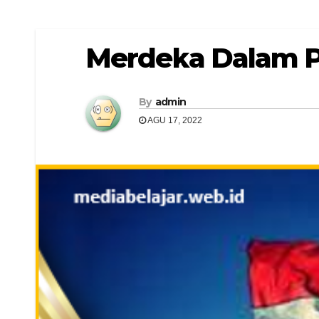
Merdeka Dalam P
By
admin
AGU 17, 2022