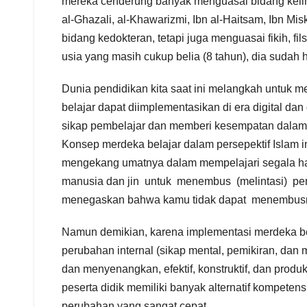
mereka cenderung banyak menguasai bidang keilmu
al-Ghazali, al-Khawarizmi, Ibn al-Haitsam, Ibn Mi
bidang kedokteran, tetapi juga menguasai fikih, fi
usia yang masih cukup belia (8 tahun), dia sudah h
Dunia pendidikan kita saat ini melangkah untuk
belajar dapat diimplementasikan di era digital dan 
sikap pembelajar dan memberi kesempatan dalam
Konsep merdeka belajar dalam persepektif Islam 
mengekang umatnya dalam mempelajari segala h
manusia dan jin untuk menembus (melintasi) pen
menegaskan bahwa kamu tidak dapat menembusn
Namun demikian, karena implementasi merdeka belaj
perubahan internal (sikap mental, pemikiran, da
dan menyenangkan, efektif, konstruktif, dan prod
peserta didik memiliki banyak alternatif kompeten
perubahan yang sangat cepat.