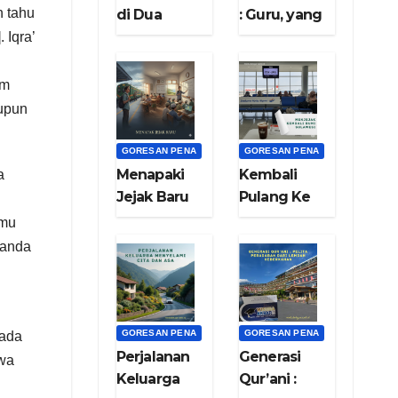
n tahu
di Dua
: Guru, yang
Pulau: Nadi
diGUgu dan
 Iqra’
Sulawesi
ditiRU
dan Nafas Di
am
Bumi Jawa”
upun
GORESAN PENA
GORESAN PENA
Menapaki
Kembali
a
Jejak Baru
Pulang Ke
Rumah
mmu
(bag.9)
tanda
GORESAN PENA
GORESAN PENA
pada
Perjalanan
Generasi
hwa
Keluarga
Qur’ani :