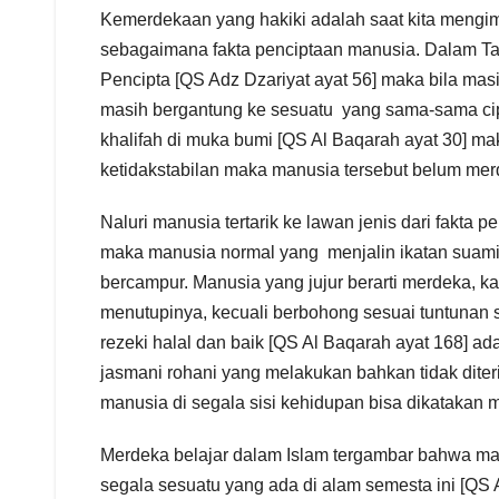
Kemerdekaan yang hakiki adalah saat kita mengi
sebagaimana fakta penciptaan manusia. Dalam Ta
Pencipta [QS Adz Dzariyat ayat 56] maka bila m
masih bergantung ke sesuatu yang sama-sama c
khalifah di muka bumi [QS Al Baqarah ayat 30] m
ketidakstabilan maka manusia tersebut belum mer
Naluri manusia tertarik ke lawan jenis dari fakta 
maka manusia normal yang menjalin ikatan suami-
bercampur. Manusia yang jujur berarti merdeka, 
menutupinya, kecuali berbohong sesuai tuntunan 
rezeki halal dan baik [QS Al Baqarah ayat 168] a
jasmani rohani yang melakukan bahkan tidak dite
manusia di segala sisi kehidupan bisa dikatakan
Merdeka belajar dalam Islam tergambar bahwa man
segala sesuatu yang ada di alam semesta ini [QS 