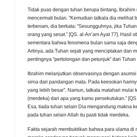
Tidak puas dengan tuhan berupa bintang, Ibrahi
mencermati bulan. “Kemudian tatkala dia melihat bul
terbenam, dia berkata: “Sesungguhnya, jika Tuha
orang yang sesat.” [QS. al-An’am Ayat 77]. Hasi
sementara bahwa fenomena bulan sama saja denga
Artinya, ada Tuhan sejati yang menciptakan dan m
pentingnya “pertolongan dan petunjuk” dari Tuhan
Ibrahim melanjutkan observasinya dengan asums
sirna dari pandangan mata. Pada keesokan harinya, “
yang lebih besar”. Namun, tatkata matahari mulai 
(merdeka) dari apa yang kamu persekutukan.” [QS
Esa, tiada tuhan selain Dia mengandung makna ke
pada tuhan selain Allah itu pasti tidak merdeka.
Fakta sejarah membuktikan bahwa para ulama di