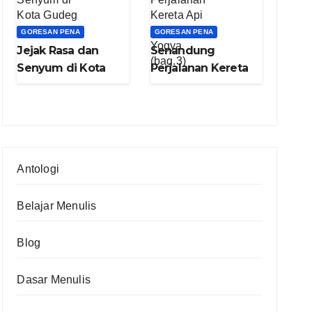
GORESAN PENA
GORESAN PENA
Jejak Rasa dan
Senandung
Senyum di Kota
Perjalanan Kereta
Gudeg (bag.4)
Api Nganjuk –
Yogya (bag.3)
Antologi
Belajar Menulis
Blog
Dasar Menulis