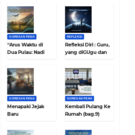
GORESAN PENA
REFLEKSI
“Arus Waktu di
Refleksi Diri : Guru,
Dua Pulau: Nadi
yang diGUgu dan
Sulawesi dan
ditiRU
Nafas Di Bumi
Jawa”
GORESAN PENA
GORESAN PENA
Menapaki Jejak
Kembali Pulang Ke
Baru
Rumah (bag.9)