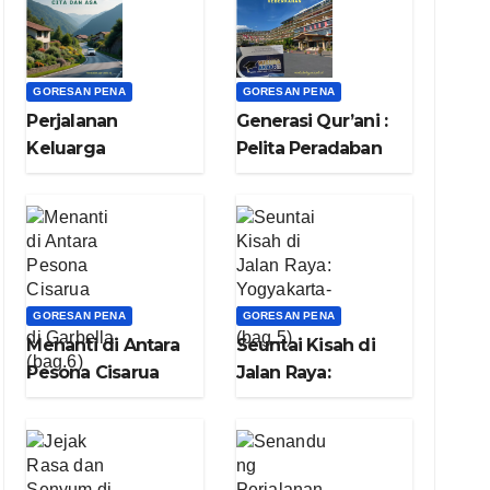
GORESAN PENA
GORESAN PENA
Perjalanan
Generasi Qur’ani :
Keluarga
Pelita Peradaban
Menyelami Cita
dari Lembah
dan Asa (bag.8)
Keberkahan
(bag.7)
GORESAN PENA
GORESAN PENA
Menanti di Antara
Seuntai Kisah di
Pesona Cisarua
Jalan Raya:
dan Senja di
Yogyakarta-Bogor
Garbella (bag.6)
(bag.5)