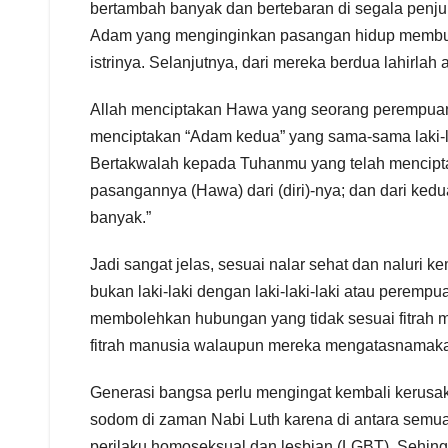
bertambah banyak dan bertebaran di segala penjur
Adam yang menginginkan pasangan hidup membua
istrinya. Selanjutnya, dari mereka berdua lahirl
Allah menciptakan Hawa yang seorang perempuan m
menciptakan “Adam kedua” yang sama-sama laki-la
Bertakwalah kepada Tuhanmu yang telah menciptak
pasangannya (Hawa) dari (diri)-nya; dan dari ke
banyak.”
Jadi sangat jelas, sesuai nalar sehat dan naluri 
bukan laki-laki dengan laki-laki-laki atau per
membolehkan hubungan yang tidak sesuai fitrah m
fitrah manusia walaupun mereka mengatasnamak
Generasi bangsa perlu mengingat kembali kerusa
sodom di zaman Nabi Luth karena di antara semua 
perilaku homoseksual dan lesbian (LGBT). Sehing