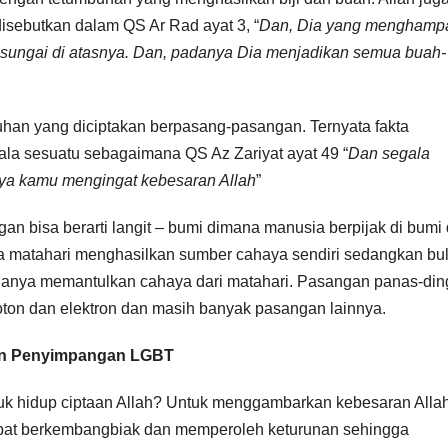
isebutkan dalam QS Ar Rad ayat 3, “
Dan, Dia yang menghamp
sungai di atasnya. Dan, padanya Dia menjadikan semua buah-
an yang diciptakan berpasang-pasangan. Ternyata fakta
la sesuatu sebagaimana QS Az Zariyat ayat 49 “
Dan segala
ya kamu mengingat kebesaran Allah
”
n bisa berarti langit – bumi dimana manusia berpijak di bumi
ana matahari menghasilkan sumber cahaya sendiri sedangkan bu
 hanya memantulkan cahaya dari matahari. Pasangan panas-din
proton dan elektron dan masih banyak pasangan lainnya.
an Penyimpangan
LGBT
k hidup ciptaan Allah? Untuk menggambarkan kebesaran Allah
apat berkembangbiak dan memperoleh keturunan sehingga