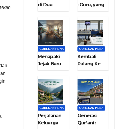
di Dua
: Guru, yang
arkan
Pulau: Nadi
diGUgu dan
Sulawesi
ditiRU
dan Nafas Di
Bumi Jawa”
GORESAN PENA
GORESAN PENA
Menapaki
Kembali
Jejak Baru
Pulang Ke
 dan
Rumah
lan
(bag.9)
gin,
GORESAN PENA
GORESAN PENA
Perjalanan
Generasi
.
Keluarga
Qur’ani :