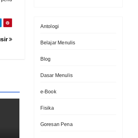
(bag.4)
Yogya
(bag.3)
Antologi
usir
Belajar Menulis
Blog
Dasar Menulis
e-Book
Fisika
Goresan Pena