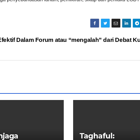
Efektif Dalam Forum atau “mengalah” dari Debat K
njaga
Taghaful: