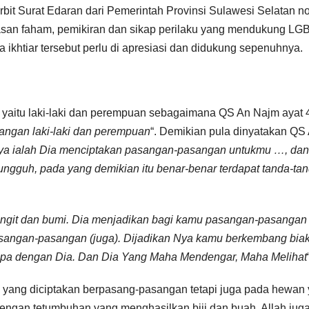
bit Surat Edaran dari Pemerintah Provinsi Sulawesi Selatan n
san faham, pemikiran dan sikap perilaku yang mendukung LGB
khtiar tersebut perlu di apresiasi dan didukung sepenuhnya.
yaitu laki-laki dan perempuan sebagaimana QS An Najm ayat 
ngan laki-laki dan perempuan
“. Demikian pula dinyatakan QS 
Nya ialah Dia menciptakan pasangan-pasangan untukmu …, dan
ungguh, pada yang demikian itu benar-benar terdapat tanda-ta
langit dan bumi. Dia menjadikan bagi kamu pasangan-pasangan 
 pasangan-pasangan (juga). Dijadikan Nya kamu berkembang bia
erupa dengan Dia. Dan Dia Yang Maha Mendengar, Maha Melihat
ia yang diciptakan berpasang-pasangan tetapi juga pada hewan
engan tetumbuhan yang menghasilkan biji dan buah. Allah jug