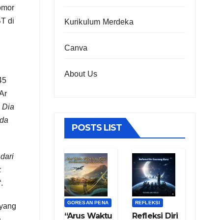
omor
T di
Kurikulum Merdeka
Canva
About Us
45
Ar
 Dia
nda
POSTS LIST
dari
k
“.
GORESAN PENA
REFLEKSI
 yang
“Arus Waktu
Refleksi Diri
a