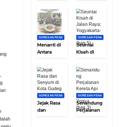
Menyelami
Pelita
Cita dan Asa
Peradaban
(bag.8)
dari Lembah
Keberkahan
(bag.7)
GORESAN PENA
GORESAN PENA
Menanti di
Seuntai
Antara
Kisah di
yang
Pesona
Jalan Raya:
Cisarua dan
Yogyakarta-
Senja di
Bogor
,
Garbella
(bag.5)
ng
(bag.6)
dan
GORESAN PENA
GORESAN PENA
Jejak Rasa
Senandung
dan
Perjalanan
m
Senyum di
Kereta Api
dalah
Kota Gudeg
Nganjuk –
 perlu