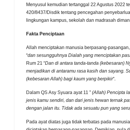
Menyusul kemudian tertanggal 22 Agustus 2022 ter
420/8437/Disdik tentang pencegahan penyebarlua
lingkungan kampus, sekolah dan madrasah dimana i
Fakta Penciptaan
Allah menciptakan manusia berpasang-pasangan, 
“
dan sesungguhnya Dialah yang menciptakan pasa
Rum 21 “
Dan di antara tanda-tanda (kebesaran) 
menjadikan di antaramu rasa kasih dan sayang. S
(kebesaran Allah) bagi kaum yang berpikir
“.
Dalam QS Asy Syuara ayat 11 ”
(Allah) Pencipta 
jenis kamu sendiri, dan dari jenis hewan ternak
dengan jalan itu. Tidak ada sesuatu pun yang s
Pada ayat diatas juga tidak terbatas pada manus
diciptakan berpasang-pasangan. Demikian, pula d