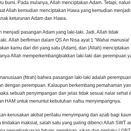
u bumi. Pada mulanya, Allah menciptakan Adam. Tetapi, naluri
t Allah kemudian menciptakan Hawa yang kemudian menjadi
ah anak keturunan Adam dan Hawa.
enjadi pasangan Adam yang laki-laki. Jadi, Allah tidak
ki. Allah berfirman dalam QS An Nisa ayat 1 “Wahai manusia!
an kamu dari diri yang satu (Adam), dan (Allah) menciptakan
duanya Allah memperkembangbiakkan laki-laki dan perempuan 
kemanusiaan (fitrah) bahwa pasangan laki-laki adalah perempuan
empuan dengan perempuan. Kalaupun berkembang pemahaman ya
aka sebuah penyimpangan dan jelas tidak sesuai nalar sehat 
an HAM untuk menuntut kebutuhan nafsu menyimpangnya.
kan-kerusakan akibat perilaku menyimpang dan azab bagi kau
tindakan maksiat, salah satu yang paling dibenci Allah SWT a
ga penyebarluasan faham, pemikiran, sikap dan perilaku LGBT