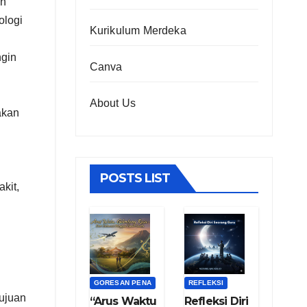
an
ologi
Kurikulum Merdeka
ngin
Canva
About Us
akan
POSTS LIST
kit,
GORESAN PENA
REFLEKSI
tujuan
“Arus Waktu
Refleksi Diri