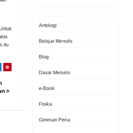
(bag.4)
Yogya
(bag.3)
Antologi
 Untuk
akta
Belajar Menulis
 itu
Blog
Dasar Menulis
n
e-Book
tan
Fisika
Goresan Pena