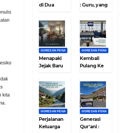
di Dua
: Guru, yang
nulis
Pulau: Nadi
diGUgu dan
Sulawesi
ditiRU
aatan
dan Nafas Di
Bumi Jawa”
GORESAN PENA
GORESAN PENA
Menapaki
Kembali
resiko
Jejak Baru
Pulang Ke
Rumah
idak
(bag.9)
as
 kita
ma.
GORESAN PENA
GORESAN PENA
Perjalanan
Generasi
Keluarga
Qur’ani :