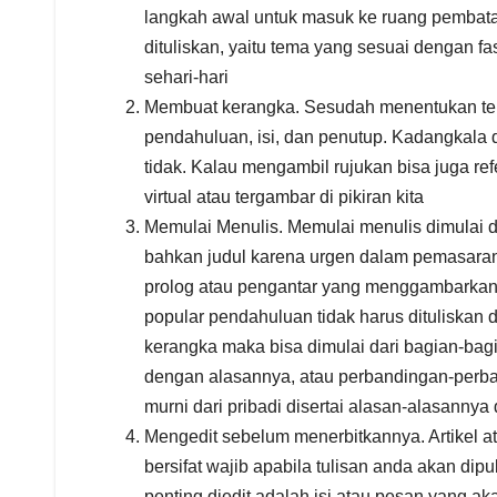
langkah awal untuk masuk ke ruang pembata
dituliskan, yaitu tema yang sesuai dengan fas
sehari-hari
Membuat kerangka. Sesudah menentukan tema 
pendahuluan, isi, dan penutup. Kadangkala di
tidak. Kalau mengambil rujukan bisa juga refe
virtual atau tergambar di pikiran kita
Memulai Menulis. Memulai menulis dimulai da
bahkan judul karena urgen dalam pemasaran 
prolog atau pengantar yang menggambarkan 
popular pendahuluan tidak harus dituliskan da
kerangka maka bisa dimulai dari bagian-bagi
dengan alasannya, atau perbandingan-perba
murni dari pribadi disertai alasan-alasann
Mengedit sebelum menerbitkannya. Artikel ata
bersifat wajib apabila tulisan anda akan di
penting diedit adalah isi atau pesan yang a