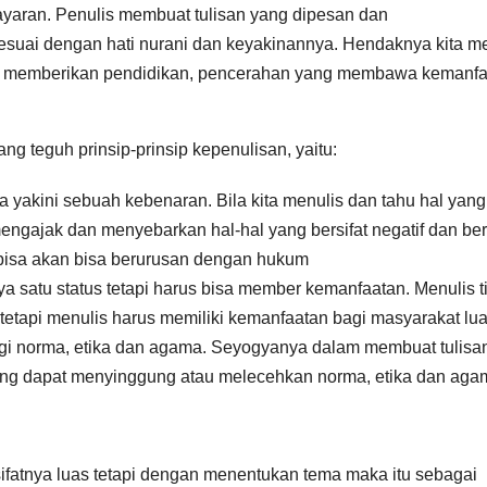
ayaran. Penulis membuat tulisan yang dipesan dan
suai dengan hati nurani dan keyakinannya. Hendaknya kita me
uktif, memberikan pendidikan, pencerahan yang membawa kemanf
g teguh prinsip-prinsip kepenulisan, yaitu:
a yakini sebuah kebenaran. Bila kita menulis dan tahu hal yang
 mengajak dan menyebarkan hal-hal yang bersifat negatif dan be
bisa akan bisa berurusan dengan hukum
a satu status tetapi harus bisa member kemanfaatan. Menulis t
 tetapi menulis harus memiliki kemanfaatan bagi masyarakat lu
nggi norma, etika dan agama. Seyogyanya dalam membuat tulisan
yang dapat menyinggung atau melecehkan norma, etika dan aga
fatnya luas tetapi dengan menentukan tema maka itu sebagai