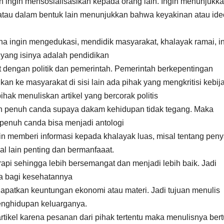
an ingin mensosialisasikan kepada orang lain. Ingin menunjukk
atau dalam bentuk lain menunjukkan bahwa keyakinan atau ide
ena ingin mengedukasi, mendidik masyarakat, khalayak ramai, i
yang isinya adalah pendidikan
ait dengan politik dan pemerintah. Pemerintah berkepentingan
an ke masyarakat di sisi lain ada pihak yang mengkritisi kebij
ihak menuliskan artikel yang bercorak politis
dan penuh canda supaya dakam kehidupan tidak tegang. Maka
penuh canda bisa menjadi antologi
in memberi informasi kepada khalayak luas, misal tentang penya
l lain penting dan bermanfaaat.
api sehingga lebih bersemangat dan menjadi lebih baik. Jadi
na bagi kesehatannya
apatkan keuntungan ekonomi atau materi. Jadi tujuan menulis
enghidupan keluarganya.
rtikel karena pesanan dari pihak tertentu maka menulisnya ber