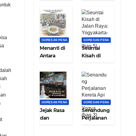
Menyelami
Pelita
untuk
Cita dan Asa
Peradaban
(bag.8)
dari Lembah
Keberkahan
(bag.7)
bisa
GORESAN PENA
GORESAN PENA
sa
Menanti di
Seuntai
Antara
Kisah di
Pesona
Jalan Raya:
dalah
Cisarua dan
Yogyakarta-
Senja di
Bogor
miah
Garbella
(bag.5)
i
(bag.6)
san
n
GORESAN PENA
GORESAN PENA
Jejak Rasa
Senandung
dan
Perjalanan
t
Senyum di
Kereta Api
g
Kota Gudeg
Nganjuk –
ari