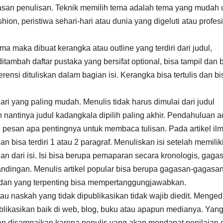
san penulisan. Teknik memilih tema adalah tema yang mudah 
hion, peristiwa sehari-hari atau dunia yang digeluti atau profesi
maka dibuat kerangka atau outline yang terdiri dari judul,
tambah daftar pustaka yang bersifat optional, bisa tampil dan 
rensi dituliskan dalam bagian isi. Kerangka bisa tertulis dan bi
ri yang paling mudah. Menulis tidak harus dimulai dari judul
nantinya judul kadangkala dipilih paling akhir. Pendahuluan a
pesan apa pentingnya untuk membaca tulisan. Pada artikel il
n bisa terdiri 1 atau 2 paragraf. Menuliskan isi setelah memilik
an dari isi. Isi bisa berupa pemaparan secara kronologis, gaga
ndingan. Menulis artikel popular bisa berupa gagasan-gagasa
ya dan yang terpenting bisa mempertanggungjawabkan.
u naskah yang tidak dipublikasikan tidak wajib diedit. Mengedi
publikasikan baik di web, blog, buku atau apapun medianya. Yan
kan disampaikan karena penulis yang akan mendapat penilaian d