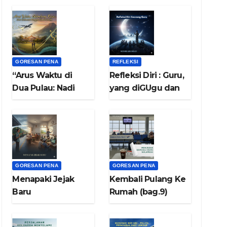
GORESAN PENA
REFLEKSI
“Arus Waktu di
Refleksi Diri : Guru,
Dua Pulau: Nadi
yang diGUgu dan
Sulawesi dan
ditiRU
Nafas Di Bumi
Jawa”
GORESAN PENA
GORESAN PENA
Menapaki Jejak
Kembali Pulang Ke
Baru
Rumah (bag.9)