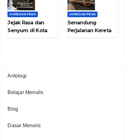
GORESAN PENA
GORESAN PENA
Jejak Rasa dan
Senandung
Senyum di Kota
Perjalanan Kereta
Gudeg (bag.4)
Api Nganjuk –
Yogya (bag.3)
Antologi
Belajar Menulis
Blog
Dasar Menulis