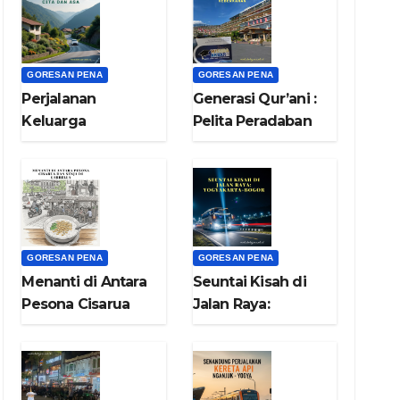
GORESAN PENA
GORESAN PENA
Perjalanan
Generasi Qur’ani :
Keluarga
Pelita Peradaban
Menyelami Cita
dari Lembah
dan Asa (bag.8)
Keberkahan
(bag.7)
GORESAN PENA
GORESAN PENA
Menanti di Antara
Seuntai Kisah di
Pesona Cisarua
Jalan Raya:
dan Senja di
Yogyakarta-Bogor
Garbella (bag.6)
(bag.5)