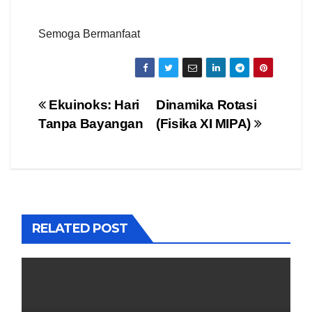
Semoga Bermanfaat
Navigasi
Ekuinoks: Hari
Dinamika Rotasi
Tanpa Bayangan
(Fisika XI MIPA)
pos
RELATED POST