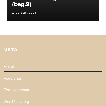
(bag.9)
JUN 29, 2025
META
Masuk
Feed entri
Feed komentar
WordPress.org