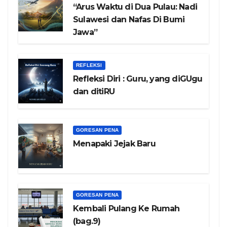
“Arus Waktu di Dua Pulau: Nadi
Sulawesi dan Nafas Di Bumi
Jawa”
REFLEKSI
Refleksi Diri : Guru, yang diGUgu
dan ditiRU
GORESAN PENA
Menapaki Jejak Baru
GORESAN PENA
Kembali Pulang Ke Rumah
(bag.9)