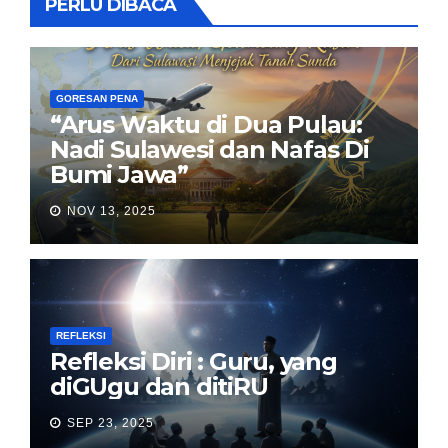
PERLU DIBACA
GORESAN PENA
“Arus Waktu di Dua Pulau:
Nadi Sulawesi dan Nafas Di
Bumi Jawa”
NOV 13, 2025
REFLEKSI
Refleksi Diri : Guru, yang
diGUgu dan ditiRU
SEP 23, 2025