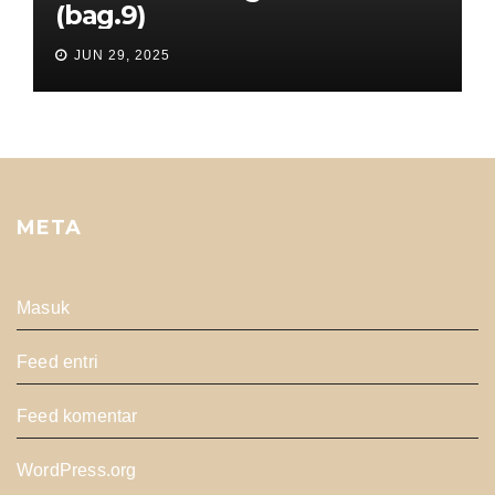
(bag.9)
JUN 29, 2025
META
Masuk
Feed entri
Feed komentar
WordPress.org