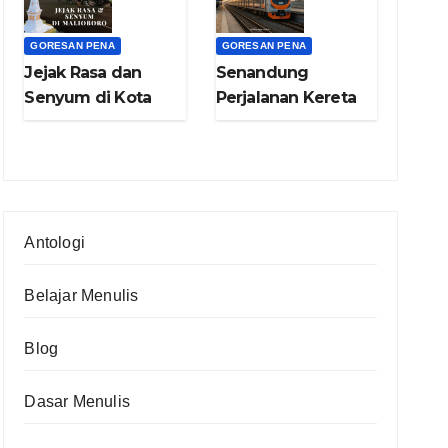
GORESAN PENA
GORESAN PENA
Jejak Rasa dan
Senandung
Senyum di Kota
Perjalanan Kereta
Gudeg (bag.4)
Api Nganjuk –
Yogya (bag.3)
Antologi
Belajar Menulis
Blog
Dasar Menulis