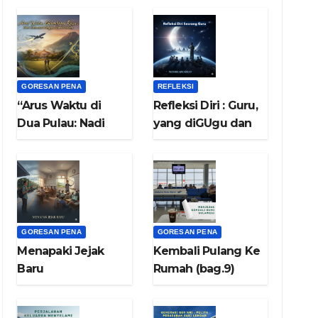
GORESAN PENA
REFLEKSI
“Arus Waktu di
Refleksi Diri : Guru,
Dua Pulau: Nadi
yang diGUgu dan
Sulawesi dan
ditiRU
Nafas Di Bumi
Jawa”
GORESAN PENA
GORESAN PENA
Menapaki Jejak
Kembali Pulang Ke
Baru
Rumah (bag.9)