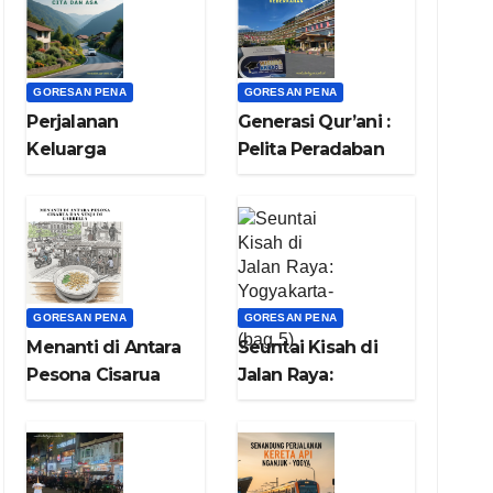
GORESAN PENA
GORESAN PENA
Perjalanan
Generasi Qur’ani :
Keluarga
Pelita Peradaban
Menyelami Cita
dari Lembah
dan Asa (bag.8)
Keberkahan
(bag.7)
GORESAN PENA
GORESAN PENA
Menanti di Antara
Seuntai Kisah di
Pesona Cisarua
Jalan Raya:
dan Senja di
Yogyakarta-Bogor
Garbella (bag.6)
(bag.5)