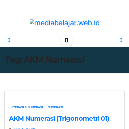
Skip
to
content
Tag:
AKM Numerasi
LITERASI & NUMERASI
NUMERASI
AKM Numerasi (Trigonometri 01)