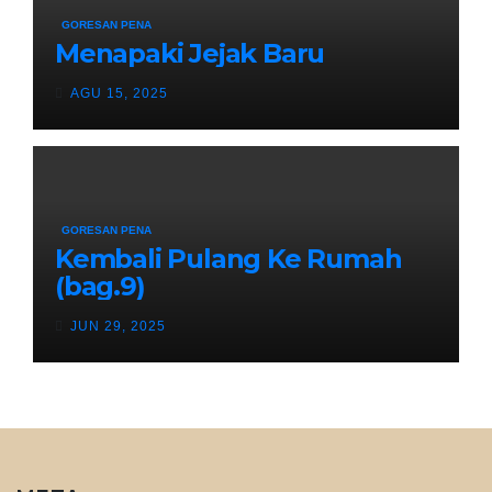
GORESAN PENA
Menapaki Jejak Baru
AGU 15, 2025
GORESAN PENA
Kembali Pulang Ke Rumah
(bag.9)
JUN 29, 2025