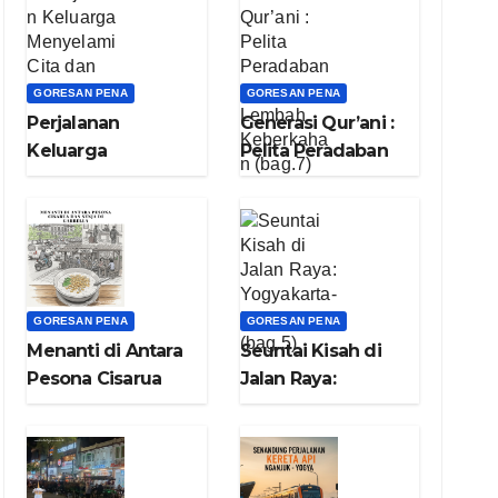
GORESAN PENA
GORESAN PENA
Perjalanan
Generasi Qur’ani :
Keluarga
Pelita Peradaban
Menyelami Cita
dari Lembah
dan Asa (bag.8)
Keberkahan
(bag.7)
GORESAN PENA
GORESAN PENA
Menanti di Antara
Seuntai Kisah di
Pesona Cisarua
Jalan Raya:
dan Senja di
Yogyakarta-Bogor
Garbella (bag.6)
(bag.5)