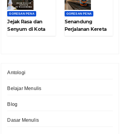
GORESAN PENA
GORESAN PENA
Jejak Rasa dan
Senandung
Senyum di Kota
Perjalanan Kereta
Gudeg (bag.4)
Api Nganjuk –
Yogya (bag.3)
Antologi
Belajar Menulis
Blog
Dasar Menulis