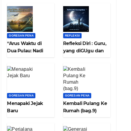
GORESAN PENA
REFLEKSI
“Arus Waktu di
Refleksi Diri : Guru,
Dua Pulau: Nadi
yang diGUgu dan
Sulawesi dan
ditiRU
Nafas Di Bumi
Jawa”
GORESAN PENA
GORESAN PENA
Menapaki Jejak
Kembali Pulang Ke
Baru
Rumah (bag.9)