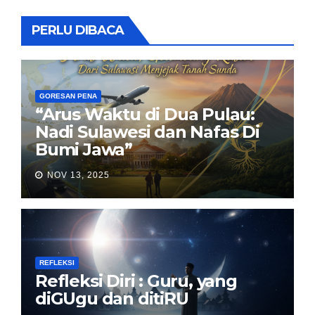
PERLU DIBACA
GORESAN PENA
“Arus Waktu di Dua Pulau:
Nadi Sulawesi dan Nafas Di
Bumi Jawa”
NOV 13, 2025
REFLEKSI
Refleksi Diri : Guru, yang
diGUgu dan ditiRU